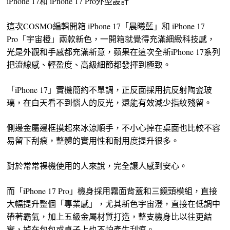
iPhone 17和 iPhone 17 Pro外型設計
這次COSMO編輯開箱 iPhone 17「晨曦藍」和 iPhone 17
Pro「宇宙橙」兩款新色，一開箱就覺得充滿細緻科技感，
光是外觀和手感都充滿新意，蘋果在這次全新iPhone 17系列
把流線感、輕盈度、高級細節都發揮到極致。
「iPhone 17」實機簡約不單調，正反面採用抗反射陶瓷玻
璃，在白天看不到惱人的反光，還能有效減少指紋殘留。
側邊金屬邊框摸起來冰涼順手，不小心掉在桌面也比較不容
易留下刮痕，整體的實用性和耐用度提升很多。
對於常常裸機使用的人來說，完全讓人感到安心。
而「iPhone 17 Pro」機身採用霧面背蓋和三鏡頭模組，直接
大幅提升整個「專業感」，尤其新色宇宙澄，直接在低調中
帶著霸氣，加上五級金屬材質打造，整支機身比以往更結
實，掉在包包或桌子上也不怕產生刮痕。