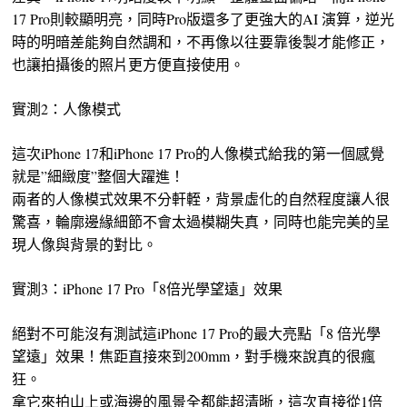
17 Pro則較顯明亮，同時Pro版還多了更強大的AI 演算，逆光
時的明暗差能夠自然調和，不再像以往要靠後製才能修正，
也讓拍攝後的照片更方便直接使用。
實測2：人像模式
這次iPhone 17和iPhone 17 Pro的人像模式給我的第一個感覺
就是”細緻度”整個大躍進！
兩者的人像模式效果不分軒輊，背景虛化的自然程度讓人很
驚喜，輪廓邊緣細節不會太過模糊失真，同時也能完美的呈
現人像與背景的對比。
實測3：iPhone 17 Pro「8倍光學望遠」效果
絕對不可能沒有測試這iPhone 17 Pro的最大亮點「8 倍光學
望遠」效果！焦距直接來到200mm，對手機來說真的很瘋
狂。
拿它來拍山上或海邊的風景全都能超清晰，這次直接從1倍