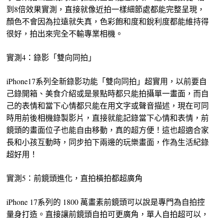
到8倍效果實測，直接就像近拍一樣細節處都能完整呈現，
顏色不會因為拉遠就失真，色彩飽和度和銳利度都能維持得
很好，拍出來完全不輸專業相機。
實測4：錄影「雙向同拍」
iPhone17系列全新錄影功能「雙向同拍」超實用，以前要自
己錄開箱、美食介紹或是景點時都只能拍攝單一畫面，而自
己的表情和當下心情都只能在用文字或聲音描述，現在可同
時用前後相機錄製影片，直接就能記錄當下心情和表情，前
鏡頭的畫面位子也能自由移動，真的超方便！這也超適合家
長和小孩互動時，同步拍下兩邊的玩樂畫面，作為生活紀錄
超好用！
實測5：前鏡頭進化，直拍橫拍都超廣角
iPhone 17系列的 1800 萬畫素前鏡頭可以說是專門為自拍控
量身打造。直接讓前鏡頭自拍可更廣角，單人自拍超可以，