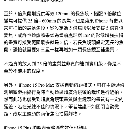
至於 5 倍焦段則提供等效 120mm 的長焦段，搭配 5 倍數位
變焦可提供 25 倍= 600mm 的長焦，也是蘋果 iPhone 有史以
來可拍攝的最遠焦段，從設定為 5 倍焦段以及支援 5 倍數位
變焦，或許也透露蘋果認為當前處理器 ISP 的影像增強技術
的畫質可接受範圍最多就是 5 倍，若長焦鏡頭設定更長的焦
段，恐怕就需要如三星一樣再增加一顆長焦鏡互補畫質。
不過真的放大到 25 倍的畫質並非真的達到實用級，僅是不
至於不能用的程度。
另外， iPhone 15 Pro Max 支援自動微距模式，可在主鏡頭偵
測到微距拍攝行為時自動透過超廣角鏡頭的裁切進行近拍，
然而此時也感受到超廣角鏡頭畫質與主鏡頭的畫質有一定的
落差，若在光線不佳的情況下，筆者建議不如關閉自動微
距、改以主鏡頭的兩倍焦段拍攝靜物。
iPhone 15 Plus 拍照表現略遜些許但也夠用