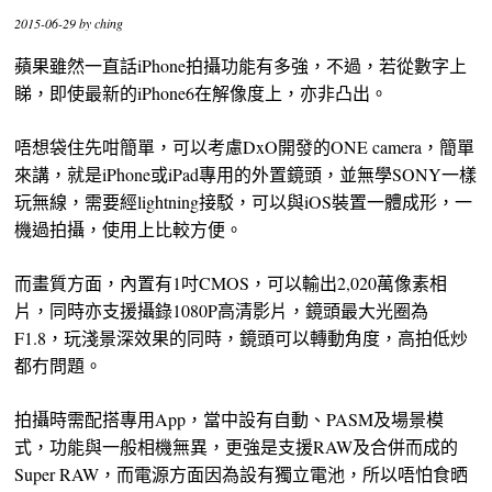
2015-06-29
by
ching
蘋果雖然一直話iPhone拍攝功能有多強，不過，若從數字上
睇，即使最新的iPhone6在解像度上，亦非凸出。
唔想袋住先咁簡單，可以考慮DxO開發的ONE camera，簡單
來講，就是iPhone或iPad專用的外置鏡頭，並無學SONY一樣
玩無線，需要經lightning接駁，可以與iOS裝置一體成形，一
機過拍攝，使用上比較方便。
而畫質方面，內置有1吋CMOS，可以輸出2,020萬像素相
片，同時亦支援攝錄1080P高清影片，鏡頭最大光圈為
F1.8，玩淺景深效果的同時，鏡頭可以轉動角度，高拍低炒
都冇問題。
拍攝時需配搭專用App，當中設有自動、PASM及場景模
式，功能與一般相機無異，更強是支援RAW及合併而成的
Super RAW，而電源方面因為設有獨立電池，所以唔怕食晒