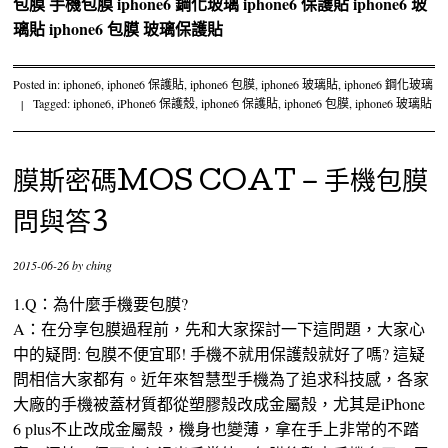
包膜
手機包膜
iphone6 鋼化玻璃
iphone6 保護貼
iphone6 玻
璃貼
iphone6 包膜
玻璃保護貼
Posted in:
iphone6
,
iphone6 保護貼
,
iphone6 包膜
,
iphone6 玻璃貼
,
iphone6 鋼化玻璃
|
Tagged:
iphone6
,
iPhone6 保護殼
,
iphone6 保護貼
,
iphone6 包膜
,
iphone6 玻璃貼
膜斯密碼MOS COAT – 手機包膜
問與答3
2015-06-26
by
ching
1.Q：為什麼手機要包膜?
A：在分享包膜過程前，先和大家探討一下這問題，大家心
中的疑問: 包膜不便宜耶! 手機不就用保護殼就好了嗎? 這疑
問相信大家都有。近年來智慧型手機為了追求科技感，各家
大廠的手機被蓋材質都從塑膠殼改成金屬殼，尤其是iPhone
6 plus不止改成金屬殼，機身也變薄，拿在手上非常的不踏