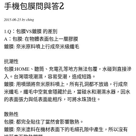
手機包膜問與答2
2015-06-25
by
ching
1.Q：包膜VS鍍膜 的差別
A：包膜: 在物體表面包上一層膠膜
鍍膜: 奈米原料噴上行成奈米級纖毛
抗潮性
包膜:HOME、聽筒、充電孔等地方無法包覆，水碰到直接滲
入。台灣環境潮濕，容易受潮，造成短路。
鍍膜: 用噴頭將奈米原料噴上，所有孔洞都不放過，行成奈
米纖毛，纖毛中空氣會隱藏於此，當碰水和潮濕水器，因水
的表面張力與低表面能相斥，可將水珠頂住。
散熱性
包膜: 都完全貼住了當然會影響散熱。
鍍膜: 奈米塗料在機材表面下的毛細孔隙中產生，所以沒有