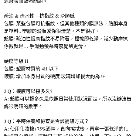
遮蔽表面散熱問題。
疏油 & 疏水性 = 抗指紋 & 滑順感
包膜: 某些包膜可抗指紋，但其他種類的膜無法，貼膜本身
是塑料.. 塑膠的滑順感你很清楚，不是很好。
鍍膜: 疏油性提高指紋不易附著，輕擦即乾淨，減少動摩擦
係數就是… 手滑動螢幕時感覺到更滑。
硬度等級 H
包膜: 塑膠材質約 4H 以下
鍍膜: 增加本身材質的硬度 玻璃增加後大約為7H
2.Q：鍍膜可以撐多久?
A: 鍍膜可以撐多久是依照日常使用狀況而定，所以沒辦法告
訴很明確的數字。
3.Q：平時保養和檢查是否該補鍍方式？
A: 使用化妝棉+75%酒精，直向擦拭後，再拿一張乾淨的化