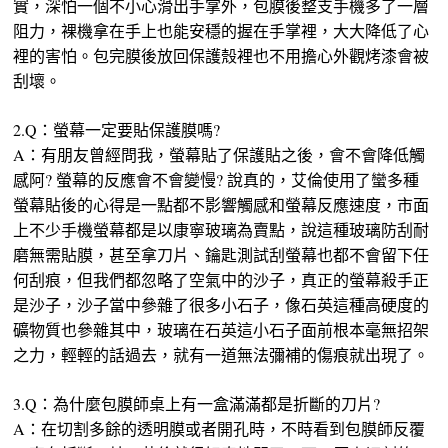
實，深怕一個不小心滑出手掌外，包膜後整支手機多了一層
阻力，裸機拿在手上也能安穩的握在手掌裡，大大降低了心
裡的害怕。包完膜後放回保護殼裡也不用擔心外觀烤漆會被
刮壞。
2.Q：螢幕一定要貼保護膜嗎?
A：有朋友曾經問我，螢幕貼了保護貼之後，會不會降低觸
感阿? 螢幕的反應會不會變慢? 說真的，艾倫使用了蠻多種
螢幕貼後的心得是一點都不影響觸感和螢幕反應速度，市面
上不少手機螢幕都是以康寧玻璃為賣點，說這種玻璃防刮耐
磨無需貼膜，甚至拿刀片、鑰匙測試刮螢幕也都不會留下任
何刮痕，但我們都忽略了空氣中的沙子，真正的螢幕殺手正
是沙子，沙子當中參雜了很多小石子，像石英這種高硬度的
礦物質也參雜其中，玻璃在石英這小石子面前根本毫無招架
之力，輕輕的話過去，就有一道無法彌補的傷痕就出現了。
3.Q：為什麼包膜師桌上有一盒滿滿都是折斷的刀片?
A：在切割多餘的透明膜或者開孔時，不時看到包膜師反覆