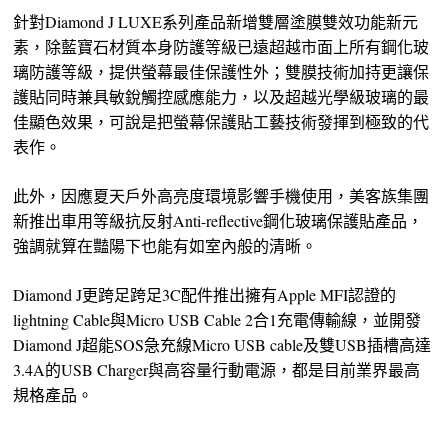
針對Diamond J LUXE系列產品新增雙層塗膜雙效功能新元
素，除藍寶石材質本身防護等級已遠超越市面上所有鋼化玻
璃防護等級，提供螢幕最佳保護性外；雙膜技術加持更讓保
護貼同時兼具敏銳觸控感應能力，以及超越光學級玻璃的最
佳顯色效果，可說是把螢幕保護貼工藝技術發揮到極致的代
表作。
此外，因應夏天戶外高亮度環境影響手機使用，美客族集團
新推出車用等級抗反射Anti-reflective鋼化玻璃保護貼產品，
強調就算在豔陽下也能有如室內般的清晰。
Diamond J更跨足跨足3C配件推出擁有Apple MFI認證的
lightning Cable與Micro USB Cable 2合1充電傳輸線，並開發
Diamond J超能SOS急充線Micro USB cable及雙USB插槽高達
3.4A的USB Charger與高容量行動電源，都是目前業界最高
規格產品。