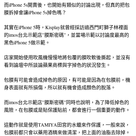
而iPhone 5s開賣後，也開始有類似的討論出現，但真的把包
膜拆掉會讓iPhone 5s掉色嗎？
其實在iPhone 5時，Kisplay就曾經採訪過西門町獅子林裡面
的imos台北示範店”膜斯密碼”，並當場示範以討論度最高的
黑色iPhone 5做示範。
店家開始使用吹風機慢慢地將包覆的膜吹軟後撕起，並沒有
看到論壇中所談論蘋果商標與字掉色的狀況發生。
包膜有可能會造成掉色的原因，有可能是因為在包膜前，機
身表面就有所損傷，所以就有機會造成顏色的脫落。
而imos台北示範店”膜斯密碼”同時也說明，為了降低掉色的
風險，在包膜或是貼保護貼前，都會進行一個重要的動作。
這動作就是使用TAMIYA田宮的水蠟來作保護，一般來說，
包膜前都只會以藥用酒精來做清潔，把上面的油脂去除掉。