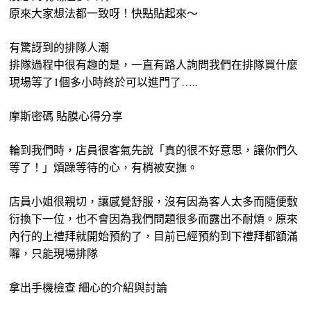
原來大家想法都一致呀！快點貼起來～
有驚訝到的排隊人潮
排隊過程中很有趣的是，一直有路人詢問我們在排隊買什麼
現場等了1個多小時終於可以進門了…..
摩斯密碼 貼膜心得分享
輪到我們時，店員很客氣先說「真的很不好意思，讓你們久
等了！」煩躁等待的心，有梢被安撫。
店員小姐很親切，讓感覺舒服，沒有因為客人太多而隨便敷
衍換下一位，也不會因為我們問題很多而露出不耐煩。原來
內行的上禮拜就開始預約了，目前已經預約到下禮拜都額滿
囉，只能現場排隊
拿出手機檢查 細心的介紹與討論