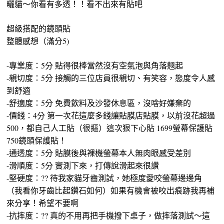
曬貓～你看有多透！！看不出來有貼吧
超級搭配的鏡頭貼
整體感想（滿分5)
-專業度：5分 貼得很棒當然沒有空氣泡與角落翹起
-親切度：5分 接觸的三位店員很親切、有笑容，態度令人感
到舒適
-舒適度：5分 免費飲料及沙發休息區，沒啥好嫌棄的
-價錢：4分 第一次花這麼多錢讓貼膜店貼膜，以前沒花超過
500，都自己人工貼（很摳）這次狠下心貼 1699螢幕保護貼
750鏡頭保護貼！
-通透度：5分 貼膜後與裸機螢幕本人無肉眼感受差別
-滑順度：5分 實測下來，打傳說滑起來很讚
-堅硬度：?? 待我家貓牙齒測試，她極度愛咬螢幕邊邊角
（我看你牙齒比起鑽石如何）如果有機會被咬出痕跡我再補
來分享！希望不要啊
-抗摔度：?? 真的不用再把手機撥下桌子，做摔落測試～這