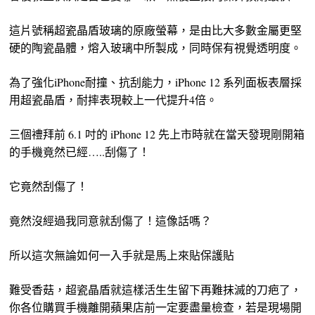
這片號稱超瓷晶盾玻璃的原廠螢幕，是由比大多數金屬更堅
硬的陶瓷晶體，熔入玻璃中所製成，同時保有視覺透明度。
為了強化iPhone耐撞、抗刮能力，iPhone 12 系列面板表層採
用超瓷晶盾，耐摔表現較上一代提升4倍。
三個禮拜前 6.1 吋的 iPhone 12 先上市時就在當天發現剛開箱
的手機竟然已經…..刮傷了！
它竟然刮傷了！
竟然沒經過我同意就刮傷了！這像話嗎？
所以這次無論如何一入手就是馬上來貼保護貼
難受香菇，超瓷晶盾就這樣活生生留下再難抹滅的刀疤了，
你各位購買手機離開蘋果店前一定要盡量檢查，若是現場開