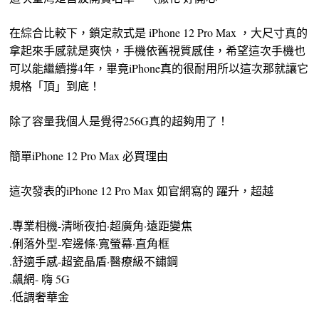
在綜合比較下，鎖定款式是 iPhone 12 Pro Max ，大尺寸真的
拿起來手感就是爽快，手機依舊視質感佳，希望這次手機也
可以能繼續撐4年，畢竟iPhone真的很耐用所以這次那就讓它
規格「頂」到底！
除了容量我個人是覺得256G真的超夠用了！
簡單iPhone 12 Pro Max 必買理由
這次發表的iPhone 12 Pro Max 如官網寫的 躍升，超越
.專業相機-清晰夜拍·超廣角·遠距變焦
.俐落外型-窄邊條·寬螢幕·直角框
.舒適手感-超瓷晶盾·醫療級不鏽鋼
.飆網- 嗨 5G
.低調奢華金