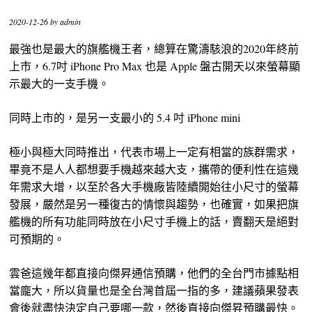
2020-12-26
by
admin
最強也是最大的旗艦機王者，總算在驚濤駭浪的2020年終前
上市，6.7吋 iPhone Pro Max 也是 Apple 盤古開天以來螢幕顯
示最大的一支手機。
同時上市的，是另一支最小的 5.4 吋 iPhone mini
極小與極大同時推出，代表市場上一定有相當的族群需求，
畢竟不是人人都想要手機越來越大支，攜帶的便利性在這幾
年需求大增，以至於各大手機廠皆陸續開始往小尺寸的螢幕
發展，嚴然是另一種復古的情懷與趨勢，也確實，如果把旗
艦機的所有功能同時放在小尺寸手機上的話，賣翻天是絕對
可預期的。
雲爸這幾年都直接向傑昇通信預購，他們的全台門市據點相
當龐大，所以貨量也是全台灣首屆一指的多，建議蘋果發表
會後就盡快決定自己要哪一款，然後直接向傑昇預購最快。