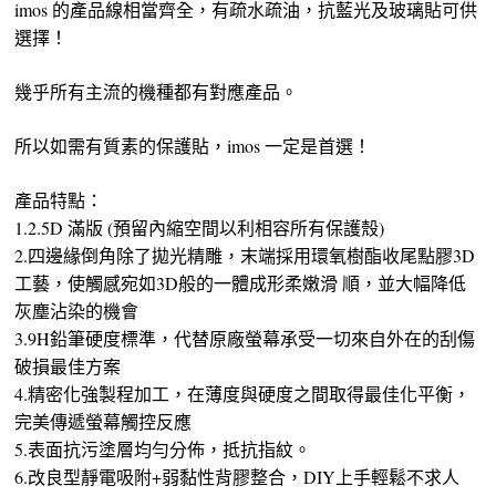
imos 的產品線相當齊全，有疏水疏油，抗藍光及玻璃貼可供
選擇！
幾乎所有主流的機種都有對應產品。
所以如需有質素的保護貼，imos 一定是首選！
產品特點：
1.2.5D 滿版 (預留內縮空間以利相容所有保護殼)
2.四邊緣倒角除了拋光精雕，末端採用環氧樹酯收尾點膠3D
工藝，使觸感宛如3D般的一體成形柔嫩滑 順，並大幅降低
灰塵沾染的機會
3.9H鉛筆硬度標準，代替原廠螢幕承受一切來自外在的刮傷
破損最佳方案
4.精密化強製程加工，在薄度與硬度之間取得最佳化平衡，
完美傳遞螢幕觸控反應
5.表面抗污塗層均勻分佈，抵抗指紋。
6.改良型靜電吸附+弱黏性背膠整合，DIY上手輕鬆不求人