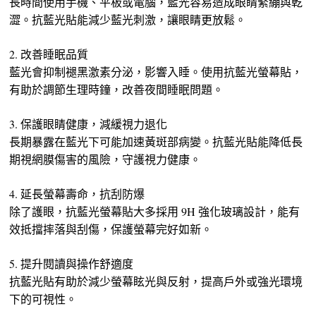
長時間使用手機、平板或電腦，藍光容易造成眼睛緊繃與乾
澀。抗藍光貼能減少藍光刺激，讓眼睛更放鬆。
2. 改善睡眠品質
藍光會抑制褪黑激素分泌，影響入睡。使用抗藍光螢幕貼，
有助於調節生理時鐘，改善夜間睡眠問題。
3. 保護眼睛健康，減緩視力退化
長期暴露在藍光下可能加速黃斑部病變。抗藍光貼能降低長
期視網膜傷害的風險，守護視力健康。
4. 延長螢幕壽命，抗刮防爆
除了護眼，抗藍光螢幕貼大多採用 9H 強化玻璃設計，能有
效抵擋摔落與刮傷，保護螢幕完好如新。
5. 提升閱讀與操作舒適度
抗藍光貼有助於減少螢幕眩光與反射，提高戶外或強光環境
下的可視性。