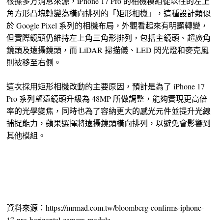
根據多方消息來源，iPhone 17 Pro 的相機模組從以往的左上
角方形凸塊轉變為橫向排列的「矩形相機」，這種設計類似
於 Google Pixel 系列的相機布局，外觀看起來有明顯轉變，
但實際鏡頭仍維持左上角三角形排列，包括主鏡頭、超廣角
鏡頭及遠攝鏡頭，而 LiDAR 掃描儀、LED 閃光燈和麥克風
則被移至右側。
這次採用矩形相機改動的主要原因，預計是為了 iPhone 17
Pro 系列望遠鏡頭升級為 48MP 所做調整，能夠實現更高倍
率的光學變焦，同時也為了容納更大的感光元件並提升光線
捕捉能力，蘋果選擇將遠攝鏡頭橫向排列，以避免會影響到
其他模組。
資料來源：https://mrmad.com.tw/bloomberg-confirms-iphone-
17-pro-horizontal-camera-module