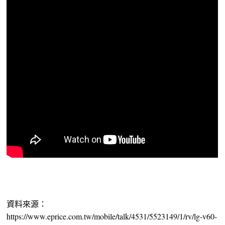
資料來源：
https://www.eprice.com.tw/mobile/talk/4531/5523149/1/rv/lg-v60-