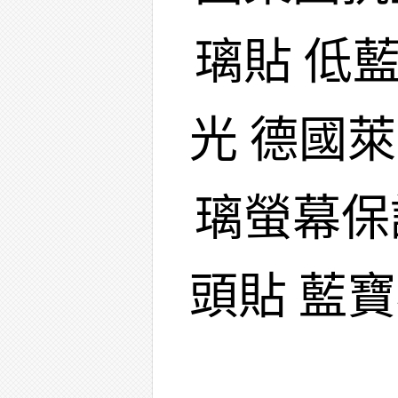
璃貼 低
光 德國
璃螢幕保
頭貼 藍