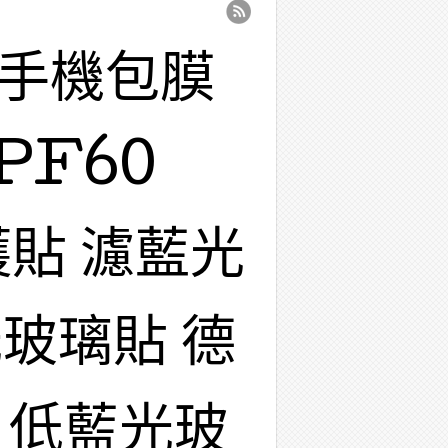
 手機包膜
PF60
護貼 濾藍光
玻璃貼 德
 低藍光玻