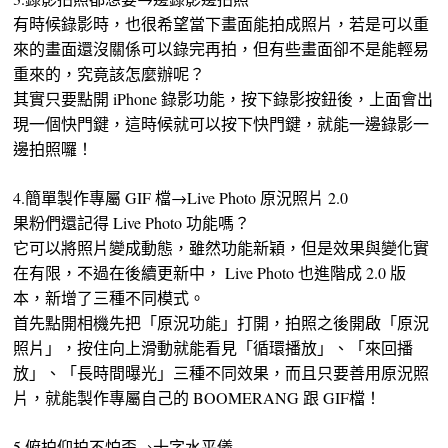
有時候錄影時，也很希望當下畫面能拍成照片，若是可以重
來的畫面還沒關係可以錄完再拍，但有些畫面卻不是能輕易
重來的，究竟該怎麼辦呢？
其實只要點開 iPhone 錄影功能，按下錄影按鈕後，上面會出
現一個快門鍵，這時候就可以按下快門鍵，就能一邊錄影一
邊拍照囉！
4.簡單製作專屬 GIF 檔→Live Photo 原況照片 2.0
果粉們還記得 Live Photo 功能嗎？
它可以將照片變成動態，雖然功能新穎，但是效果與變化實
在有限，不過在後續更新中， Live Photo 也進階成 2.0 版
本，新增了三種不同模式。
首先點開相機先把「原況功能」打開，拍照之後開啟「原況
照片」，按住向上滑動就能看見「循環播放」、「來回播
放」、「長時間曝光」三種不同效果，而且只要善用原況照
片，就能製作專屬自己的 BOOMERANG 跟 GIF檔！
5.俯拍仰拍不怕歪→十字水平儀