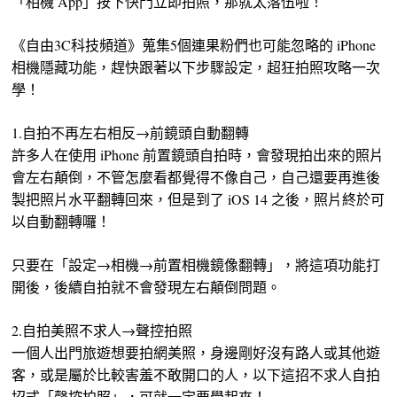
「相機 App」按下快門立即拍照，那就太落伍啦！
《自由3C科技頻道》蒐集5個連果粉們也可能忽略的 iPhone
相機隱藏功能，趕快跟著以下步驟設定，超狂拍照攻略一次
學！
1.自拍不再左右相反→前鏡頭自動翻轉
許多人在使用 iPhone 前置鏡頭自拍時，會發現拍出來的照片
會左右顛倒，不管怎麼看都覺得不像自己，自己還要再進後
製把照片水平翻轉回來，但是到了 iOS 14 之後，照片終於可
以自動翻轉囉！
只要在「設定→相機→前置相機鏡像翻轉」，將這項功能打
開後，後續自拍就不會發現左右顛倒問題。
2.自拍美照不求人→聲控拍照
一個人出門旅遊想要拍網美照，身邊剛好沒有路人或其他遊
客，或是屬於比較害羞不敢開口的人，以下這招不求人自拍
招式「聲控拍照」，可就一定要學起來！