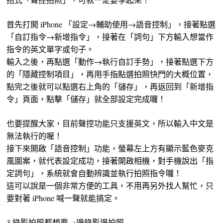
首先打開 iPhone 「設定→輔助使用→語音控制」，接著點選
「自訂指令→新增指令」，接著在「詞句」下方輸入想當作
指令的英文單字或句子。
輸入之後，再點選「動作→執行自訂手勢」，接著點選下方
的「隱藏控制項目」，再用手指點選拍照快門的大概位置，
點完之後就可以點選右上角的「儲存」，再返回到「新增指
令」頁面，點擊「儲存」就全部設定完成囉！
也要提醒大家，目前聲控功能只支援英文，所以輸入中文是
無法執行的喔！
接下來開啟「語音控制」功能，螢幕左上方有顯示藍色麥克
風圖案，就代表設定成功，接著開啟相機，對手機說出「指
定詞句」，系統就會自動辨識並執行拍照指令囉！
這可以說是一個非常方便的工具，不用再另外找人幫忙，只
要對著 iPhone 喊一聲就能搞定。
3.錄影拍照都想要→邊錄影邊拍照