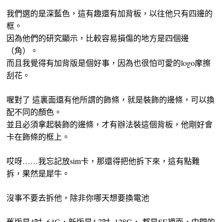
我們選的是深藍色，這有趣還有加背板，以往他只有四邊的
框。
因為他們的研究顯示，比較容易損傷的地方是四個邊
（角）。
而且我覺得有加背版是個好事，因為也很怕可愛的logo摩擦
刮花。
喔對了 這裏面還有他所謂的飾條，就是裝飾的邊條，可以換
配不同的顏色。
並且必須拿起裝飾的邊條，才有辦法裝這個背板，他剛好會
卡在飾條的框上。
哎呀……我忘記放sim卡，那還得把他拆下來，這有點難
拆，果然是犀牛。
沒事不要去拆他，除非你哪天想要換電池
舊版是4吋=64G，新版是4.7吋=128G， 都是SE裡面，中間的