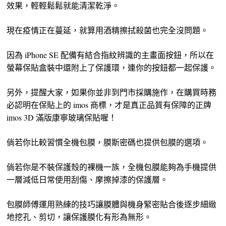
效果，輕輕鬆鬆就能清潔乾淨。
現在疫情正在蔓延，就算用酒精擦拭殺菌也完全沒問題。
因為 iPhone SE 配備有結合指紋辨識的主畫面按鈕，所以在
螢幕保貼盒裝中還附上了保護環，連你的按鈕都一起保護。
另外，提醒大家，如果你並非到門市採購施作，在購買時務
必認明在保貼上的 imos 商標，才是真正品質有保障的正牌
imos 3D 滿版康寧玻璃保貼喔！
倘若你比較習慣全機包膜，膜斯密碼也提供包膜的選項。
倘若你是不裝保護殼的裸機一族，全機包膜能夠為手機提供
一層減低日常使用刮傷、摩擦掉漆的保護層。
包膜師傅運用熟練的技巧讓膜體與機身緊密貼合後逐步細緻
地挖孔、剪切，讓保護膜化有形為無形。