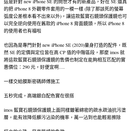
這是針對 new iPhone SE 的問世才有的新產品，好在 SE 還真
的把 iPhone 8 外觀零件套用的一模一樣 (除了那該死的螢幕
弧度公差根本看不出來以外)，讓這款藍寶石鏡頭保護鏡也可
以完全逆向使用在舊款的 iPhone 8 背面鏡頭，所以 iPhone 8
的使用者也有福啦
也因為是專門針對 new iPhone SE (2020)量身打造的配件，既
然 SE 的定價與定位皆在高 CP 值的中階區段，那麼 imos 就
將這款藍寶石鏡頭保護鏡的售價也制定在能夠相互匹配的實
惠價位：290 元，好便宜啊….
一樣交給膜斯密碼師傅施工
五秒完成，高端銀白配色實在很搭
imos 藍寶石鏡頭保護鏡上面同樣鍍著綿密的疏水疏油抗污塗
層，能有效降低髒污沾染的機率，萬一沾到也能輕易擦除