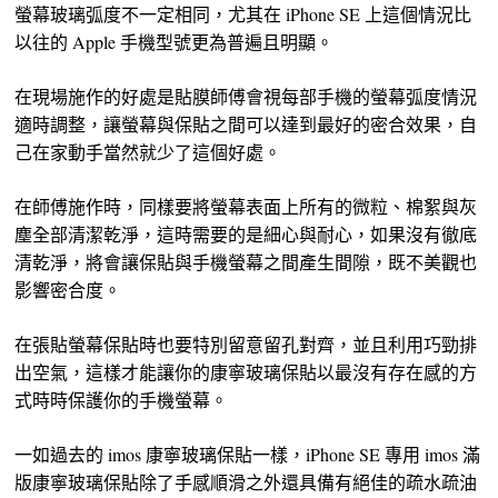
螢幕玻璃弧度不一定相同，尤其在 iPhone SE 上這個情況比
以往的 Apple 手機型號更為普遍且明顯。
在現場施作的好處是貼膜師傅會視每部手機的螢幕弧度情況
適時調整，讓螢幕與保貼之間可以達到最好的密合效果，自
己在家動手當然就少了這個好處。
在師傅施作時，同樣要將螢幕表面上所有的微粒、棉絮與灰
塵全部清潔乾淨，這時需要的是細心與耐心，如果沒有徹底
清乾淨，將會讓保貼與手機螢幕之間產生間隙，既不美觀也
影響密合度。
在張貼螢幕保貼時也要特別留意留孔對齊，並且利用巧勁排
出空氣，這樣才能讓你的康寧玻璃保貼以最沒有存在感的方
式時時保護你的手機螢幕。
一如過去的 imos 康寧玻璃保貼一樣，iPhone SE 專用 imos 滿
版康寧玻璃保貼除了手感順滑之外還具備有絕佳的疏水疏油