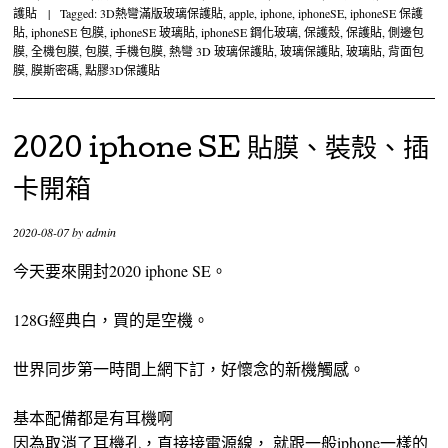
護貼
|
Tagged:
3D熱彎滿版玻璃保護貼
,
apple
,
iphone
,
iphoneSE
,
iphoneSE 保護
貼
,
iphoneSE 包膜
,
iphoneSE 玻璃貼
,
iphoneSE 鋼化玻璃
,
保護殼
,
保護貼
,
側邊包
膜
,
全機包膜
,
包膜
,
手機包膜
,
熱彎 3D 玻璃保護貼
,
玻璃保護貼
,
玻璃貼
,
背面包
膜
,
膜斯密碼
,
點膠3D保護貼
2020 iphone SE 貼膜、裝殼、插
卡開箱
2020-08-07
by
admin
今天要來開封2020 iphone SE。
128G經典白，買的是空機。
世界同步第一時間上網下訂，好懷念的新機觸感。
基本配備都是有耳機啊
因為取消了耳機孔，直接接電源線， 就跟一般iphone一樣的