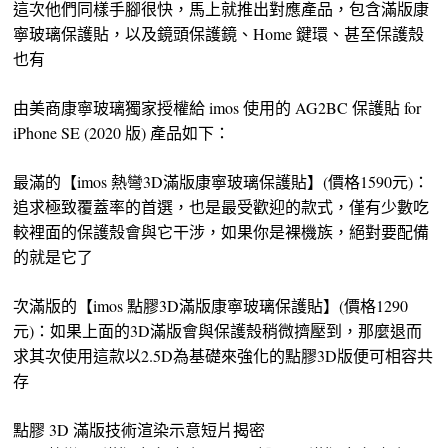
這次他們同樣手腳很快，馬上就推出對應產品，包含滿版康
寧玻璃保護貼，以及鏡頭保護鏡、Home 鍵環、甚至保護殼
也有
由美商康寧玻璃獨家授權給 imos 使用的 AG2BC 保護貼 for
iPhone SE (2020 版) 產品如下：
最滿的【imos 熱彎3D滿版康寧玻璃保護貼】(價格1590元)：
追求極致覆蓋率的首選，也是最受歡迎的款式，僅有少數吃
較裡面的保護殼會與它干涉，如果你是裸機族，絕對要配備
的就是它了
次滿版的【imos 點膠3D滿版康寧玻璃保護貼】(價格1290
元)：如果上面的3D滿版會與保護殼稍微擠壓到，那麼退而
求其次使用這款以2.5D為基礎來強化的點膠3D版便可相容共
存
點膠 3D 滿版技術渲染示意短片揭密