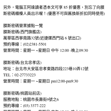
另外，電腦王阿達讀者憑本文可享 85 折優惠，別忘了向膜
斯密碼櫃檯人員出示喔！(優惠不可與舊換新折扣同時使用)
膜斯密碼營業據點一覽
膜斯密碼(西門旗艦店)
萬華區西寧南路32號(近捷運西門站 6 號出口)
預約專線：(02)2381-5501
營業時間：星期一 ~星期日 中午 12:00 -晚上09:30
膜斯密碼(台北忠孝店)
地址：台北市大安區忠孝東路四段223巷10弄12號
TEL：02-27733223
營業時間：星期一 ~星期日 pm12:00-pm9:30
膜斯密碼(桃園站前店)
服務地點：桃園市長壽街9號之6
預約專線：(03) 3377-222