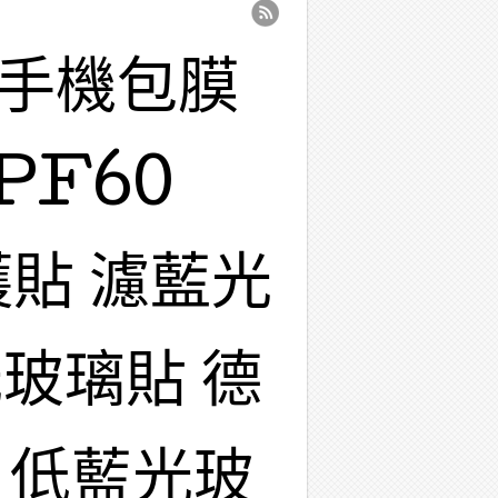
 手機包膜
PF60
護貼 濾藍光
玻璃貼 德
 低藍光玻