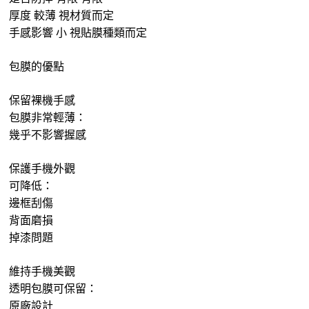
厚度 較薄 視材質而定
手感影響 小 視貼膜種類而定
包膜的優點
保留裸機手感
包膜非常輕薄：
幾乎不影響握感
保護手機外觀
可降低：
邊框刮傷
背面磨損
掉漆問題
維持手機美觀
透明包膜可保留：
原廠設計