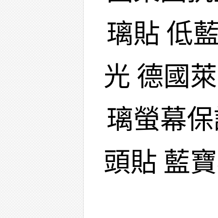
璃貼 低
光 德國
璃螢幕保
頭貼 藍