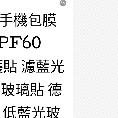
 手機包膜
PF60
護貼 濾藍光
玻璃貼 德
 低藍光玻