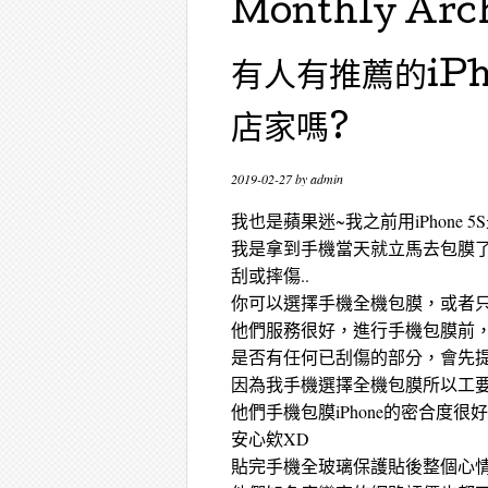
Monthly Arc
有人有推薦的iP
店家嗎?
2019-02-27
by
admin
我也是蘋果迷~我之前用iPhone 5S最
我是拿到手機當天就立馬去包膜了~因為之
刮或摔傷..
你可以選擇手機全機包膜，或者
他們服務很好，進行手機包膜前
是否有任何已刮傷的部分，會先
因為我手機選擇全機包膜所以工要
他們手機包膜iPhone的密合
安心欸XD
貼完手機全玻璃保護貼後整個心情