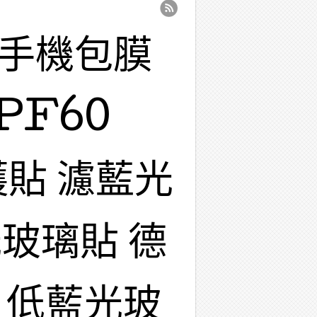
 手機包膜
PF60
護貼 濾藍光
玻璃貼 德
 低藍光玻