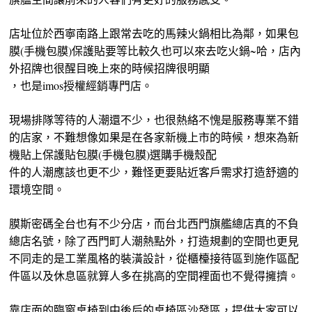
店址位於西寧南路上跟常去吃的馬辣火鍋相比為鄰，如果包
膜(手機包膜)保護貼要等比較久也可以來去吃火鍋~哈，店內
外招牌也很醒目晚上來的時候招牌很明顯
，也是imos授權經銷專門店。
現場排隊等待的人潮還不少，也很熱絡不愧是服務專業不錯
的店家，不難想像如果是在各家新機上市的時候，想來為新
機貼上保護貼包膜(手機包膜)選購手機殼配
件的人潮應該也更不少，難怪更要貼近客戶需求打造舒適的
環境空間。
膜斯密碼全台也有不少分店，而台北西門旗艦總店真的不負
總店名號，除了西門町人潮熱點外，打造規劃的空間也更見
不同走的是工業風格的裝潢設計，從櫃檯接待區到施作區配
件區以及休息區就算人多在挑高的空間裡面也不覺得擁擠。
靠店面的臨窗桌椅到中後后的桌椅區沙發區，提供大家可以