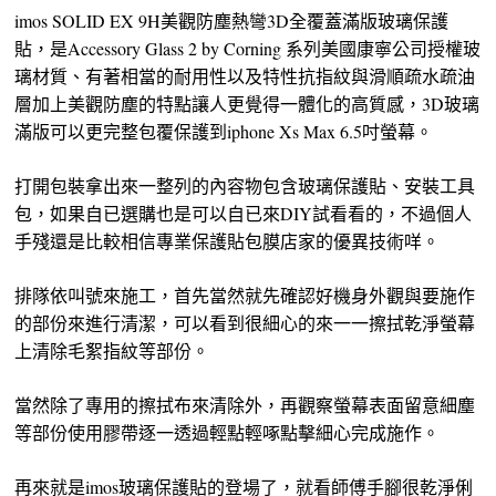
imos SOLID EX 9H美觀防塵熱彎3D全覆蓋滿版玻璃保護
貼，是Accessory Glass 2 by Corning 系列美國康寧公司授權玻
璃材質、有著相當的耐用性以及特性抗指紋與滑順疏水疏油
層加上美觀防塵的特點讓人更覺得一體化的高質感，3D玻璃
滿版可以更完整包覆保護到iphone Xs Max 6.5吋螢幕。
打開包裝拿出來一整列的內容物包含玻璃保護貼、安裝工具
包，如果自已選購也是可以自已來DIY試看看的，不過個人
手殘還是比較相信專業保護貼包膜店家的優異技術咩。
排隊依叫號來施工，首先當然就先確認好機身外觀與要施作
的部份來進行清潔，可以看到很細心的來一一擦拭乾淨螢幕
上清除毛絮指紋等部份。
當然除了專用的擦拭布來清除外，再觀察螢幕表面留意細塵
等部份使用膠帶逐一透過輕點輕啄點擊細心完成施作。
再來就是imos玻璃保護貼的登場了，就看師傅手腳很乾淨俐