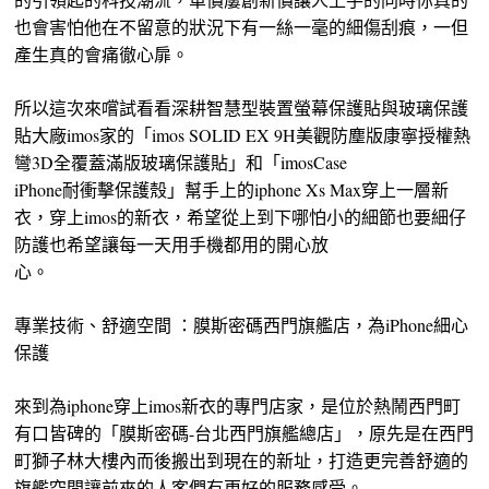
也會害怕他在不留意的狀況下有一絲一毫的細傷刮痕，一但
產生真的會痛徹心扉。
所以這次來嚐試看看深耕智慧型裝置螢幕保護貼與玻璃保護
貼大廠imos家的「imos SOLID EX 9H美觀防塵版康寧授權熱
彎3D全覆蓋滿版玻璃保護貼」和「imosCase
iPhone耐衝擊保護殼」幫手上的iphone Xs Max穿上一層新
衣，穿上imos的新衣，希望從上到下哪怕小的細節也要細仔
防護也希望讓每一天用手機都用的開心放
心。
專業技術、舒適空間 ：膜斯密碼西門旗艦店，為iPhone細心
保護
來到為iphone穿上imos新衣的專門店家，是位於熱鬧西門町
有口皆碑的「膜斯密碼-台北西門旗艦總店」，原先是在西門
町獅子林大樓內而後搬出到現在的新址，打造更完善舒適的
旗艦空間讓前來的人客們有更好的服務感受。