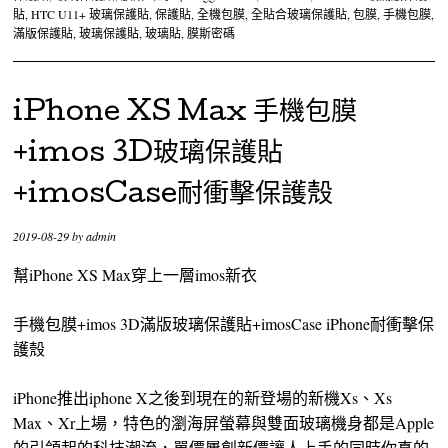
貼
,
HTC U11+ 玻璃保護貼
,
保護貼
,
全機包膜
,
全貼合玻璃保護貼
,
包膜
,
手機包膜
,
滿版保護貼
,
玻璃保護貼
,
玻璃貼
,
膜斯密碼
iPhone XS Max 手機包膜
+imos 3D玻璃保護貼
+imosCase耐衝擊保護殼
2019-08-29
by
admin
幫iPhone XS Max穿上一層imos新衣
手機包膜+imos 3D滿版玻璃保護貼+imosCase iPhone耐衝擊保
護殼
iPhone推出iphone X之後到現在的新登場的新機Xs、Xs
Max、Xr上場，特色的瀏海屏螢幕與雙面玻璃機身都是Apple
的引領起的科技潮流，單價屢創新價讓人上手的同時你真的