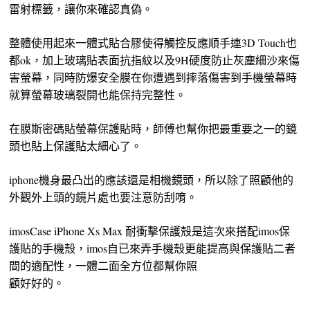
雷射標籤，讓你來確認真偽。
整體使用起來一體式貼合膠使得觸控反應順手連3D Touch也
都ok，加上玻璃貼表面抗指紋以及9H硬度防止灰塵細沙來傷
害螢幕，同時防爆安全膜在你遭遇到摔落傷害到手機螢幕時
就算螢幕玻璃裂開也能保持完整性。
在膜斯密碼貼螢幕保護貼時，師傅也幫你把最重要之一的鏡
頭也貼上保護貼太細心了。
iphone機身最凸出的應該還是相機鏡頭，所以除了照顧他的
外觀外上頭的鏡片處也要注意防刮唷。
imosCase iPhone Xs Max 耐衝擊保護殼是這次來搭配imos保
護貼的手機殼，imos自已來弄手機殼更能提高與保護貼二者
間的適配性，一體二面全方位都幫你照
顧好好的。