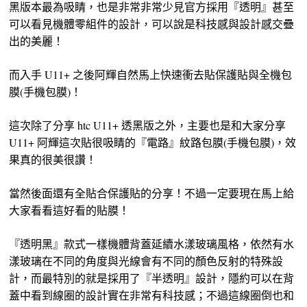
黑版本最為吸睛，也是非常非常少見官方採用『透明』甚至
可以看見機體零組件的設計，可以說是科技感與設計感交疊
出的美麗！
而入手 U11+ 之後阿輝自然馬上快速衝去貼保護貼與全機包
膜(手機包膜)！
這次除了分享 htc U11+ 透黑版之外，主要也是和大家分享
U11+ 阿輝這次貼很吸睛的『電路』紋路包膜(手機包膜)，效
果真的很美很讚！
當然後面還有全貼合保護貼的分享！不過一定要現在馬上給
大家看看這好看的貼膜！
『透明黑』款式一樣機體背蓋延續水漾玻璃風格，依然有水
漾玻璃在不同的角度與光線會有不同的顏色反射的特殊設
計，而最特別的就是採用了『半透明』設計，隱約可以在背
蓋中看到線圈的設計實在非常有科技感；不過這線圈倒也和