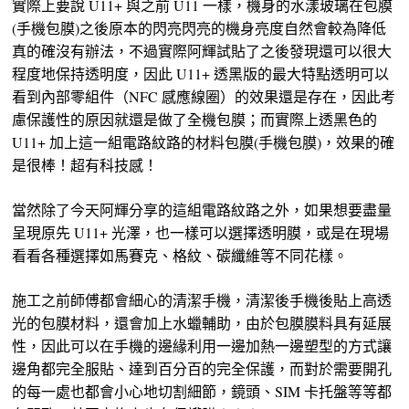
實際上要說 U11+ 與之前 U11 一樣，機身的水漾玻璃在包膜
(手機包膜)之後原本的閃亮閃亮的機身亮度自然會較為降低
真的確沒有辦法，不過實際阿輝試貼了之後發現還可以很大
程度地保持透明度，因此 U11+ 透黑版的最大特點透明可以
看到內部零組件（NFC 感應線圈）的效果還是存在，因此考
慮保護性的原因就還是做了全機包膜；而實際上透黑色的
U11+ 加上這一組電路紋路的材料包膜(手機包膜)，效果的確
是很棒！超有科技感！
當然除了今天阿輝分享的這組電路紋路之外，如果想要盡量
呈現原先 U11+ 光澤，也一樣可以選擇透明膜，或是在現場
看看各種選擇如馬賽克、格紋、碳纖維等不同花樣。
施工之前師傅都會細心的清潔手機，清潔後手機後貼上高透
光的包膜材料，還會加上水蠟輔助，由於包膜膜料具有延展
性，因此可以在手機的邊緣利用一邊加熱一邊塑型的方式讓
邊角都完全服貼、達到百分百的完全保護，而對於需要開孔
的每一處也都會小心地切割細節，鏡頭、SIM 卡托盤等等都