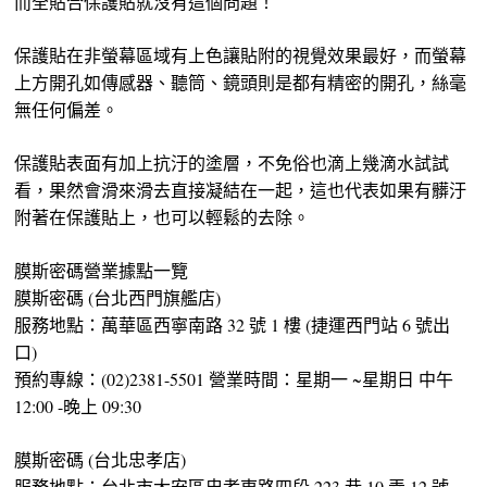
而全貼合保護貼就沒有這個問題！
保護貼在非螢幕區域有上色讓貼附的視覺效果最好，而螢幕
上方開孔如傳感器、聽筒、鏡頭則是都有精密的開孔，絲毫
無任何偏差。
保護貼表面有加上抗汙的塗層，不免俗也滴上幾滴水試試
看，果然會滑來滑去直接凝結在一起，這也代表如果有髒汙
附著在保護貼上，也可以輕鬆的去除。
膜斯密碼營業據點一覽
膜斯密碼 (台北西門旗艦店)
服務地點：萬華區西寧南路 32 號 1 樓 (捷運西門站 6 號出
口)
預約專線：(02)2381-5501 營業時間：星期一 ~星期日 中午
12:00 -晚上 09:30
膜斯密碼 (台北忠孝店)
服務地點：台北市大安區忠孝東路四段 223 巷 10 弄 12 號