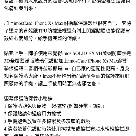
愛護手機的人來說真的是會心痛到不行，更換螢幕更是讓荷
包痛到哭出來。
加上imosCase iPhone Xs Max耐衝擊保護殼也很有自已一套除
了透亮的背殼跟TPU防撞邊框還有附上閃耀貼膜也能保護背
殼細心度加分，給手機完整的保護。
貼完上手一陣子使用來覺得imos SOLID EX 9H美觀防塵熱彎
3D全覆蓋滿版玻璃保護貼加上imosCase iPhone Xs Max耐衝
擊保護殼二者相得益彰都是imos自已家的適配性更高，身為
知名保護貼大廠，imos不斷推出新品給予全面的保護來好好
照顧你的手機，讓上手使用時更無後顧之憂。
螢幕保護貼保養小秘訣：
1.保護貼避免與硬物一起擺放 (例如硬幣、鑰匙)
2.保護貼請勿過度用力擦拭
3.手機避免放置在多棉絮及多灰塵的環境
4.清潔螢幕保護貼時請使用擦拭布或擦拭布沾水輕輕擦拭即