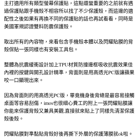
主打適用所有類型螢幕保護貼，這點還蠻重要的之前就有遇
過保護貼跟手機殼不相容所以找了不少保護殼，而這邊的適
配性之後如果有再換不同的保護貼的話也再試看看，同時是
美國軍規認證雙料防震保護殼。
取出所有的內容物，來看包含手機殼本體以及閃耀貼膜的背
殼保貼一張同樣也有安裝工具包。
整體為抗震緩衝設計加上TPU材質防撞邊框吸收抗震效果佳
內裡的按鍵與開孔設計精準，背面則是用高透光PC版讓蘋果
咬一口顯現出來。
因為背面則的用高透光PC版，畢竟機身後背總是最容易接觸
桌面等容易刮傷，imos也很細心費工的附上一張閃耀貼膜讓
你能來保護背殼又兼具美觀,直接就來貼上了同樣先清潔保護
殼後殼。
閃耀貼膜對準黏貼背殼好後再撕下外層的保護薄膜就ok啦。