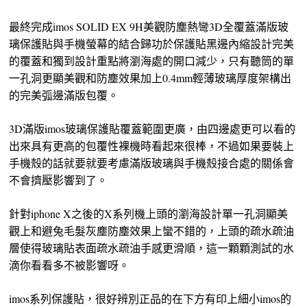
最終完成imos SOLID EX 9H美觀防塵熱彎3D全覆蓋滿版玻
璃保護貼與手機螢幕的結合歸功於保護貼黑邊內縮設計完美
的覆蓋和獨到設計重點將瀏海處的開口減少，只有聽筒的單
一孔洞更顯美觀和防塵效果加上0.4mm輕薄玻璃厚度架構出
的完美弧邊滿版包覆。
3D滿版imos玻璃保護貼覆蓋範圍更廣，由四邊處更可以看的
出來具有更高的包覆性裸機時看起來很棒，不過如果要裝上
手機殼的話就要就要考慮滿版玻璃與手機殼接合處的關係會
不會擠壓影響到了。
針對iphone X之後的X系列機上頭的瀏海設計單一孔洞顯美
觀上和避兔毛髮灰塵防塵效果上蠻不錯的，上頭的疏水疏油
層使得玻璃貼表面疏水疏油手感更滑順，這一顆顆測試的水
滴你看看多不被影響呀。
imos系列保護貼，很好辨別正品的在下方有印上細小imos的