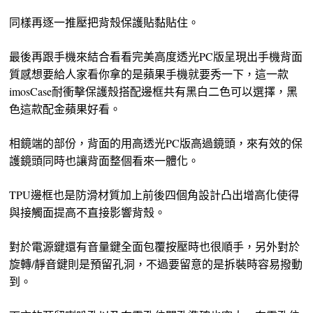
同樣再逐一推壓把背殼保護貼黏貼住。
最後再跟手機來結合看看完美高度透光PC版呈現出手機背面
質感想要給人家看你拿的是蘋果手機就要秀一下，這一款
imosCase耐衝擊保護殼搭配邊框共有黑白二色可以選擇，黑
色這款配金蘋果好看。
相鏡端的部份，背面的用高透光PC版高過鏡頭，來有效的保
護鏡頭同時也讓背面整個看來一體化。
TPU邊框也是防滑材質加上前後四個角設計凸出增高化使得
與接觸面提高不直接影響背殼。
對於電源鍵還有音量鍵全面包覆按壓時也很順手，另外對於
旋轉/靜音鍵則是預留孔洞，不過要留意的是拆裝時容易撥動
到。