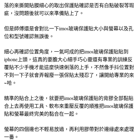
落的來撕開貼膜細心的取出保護貼確認是否有白點破裂等瑕
疵，沒問題後就可以來準備貼上了。
但是師傅還是會對比一下imos玻璃保護貼大小與螢幕以及孔
位和型號確認無誤後。
細心再確認位置角度，一氣呵成的把imos玻璃保護貼貼到
iphone上頭，這真的要膽大心細手巧心靈還有專業的訓練反
覆貼不少手機才能這麼快速俐落的上手，不然像手抖位置對
不到一下子就會弄報廢一張保貼太殘忍了，讓開給專業的來
~哈。
精準的貼合上之後，就要把imos玻璃保護貼的背膠全部黏貼
合上去再使用工具、軟布來重壓反覆的順推把imos玻璃保護
貼和螢幕最終完美的黏合在一起。
螢幕的四個邊也不輕易放過，再利用膠帶對於邊緣處來處理
一番。