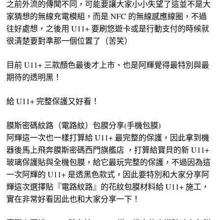
之前外流的傳聞不同，可能要讓大家小小失望了這並不是大
家猜想的無線充電模組，而是 NFC 的無線感應線圈，不過
往好處想，之後用 U11+ 要刷悠遊卡或是行動支付的時候就
很清楚要對準那一個位置了（苦笑）
目前 U11+ 三款顏色最後才上市、也是阿輝覺得最特別與最
期待的透明黑！
給 U11+ 完整保護又好看！
膜斯密碼紋路（電路紋）包膜分享(手機包膜)
阿輝這一次也一樣打算給 U11+ 最完整的保護，因此拿到機
器後馬上飛奔膜斯密碼西門旗艦店 ，打算給寶貝的新 U11+
玻璃保護貼與全機包膜，給它最玩完整的保護，不過因為這
一次阿輝的 U11+ 是透黑色款式，因此要特別和大家分享阿
輝這次選擇貼『電路紋路』的花紋包膜材料給 U11+ 施工，
實在非常好看因此也和大家分享一下！