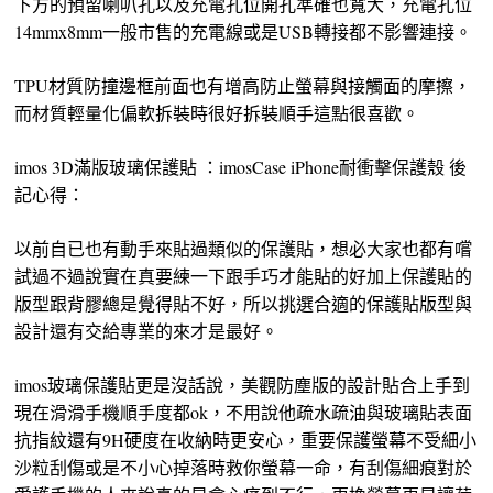
下方的預留喇叭孔以及充電孔位開孔準確也寬大，充電孔位
14mmx8mm一般市售的充電線或是USB轉接都不影響連接。
TPU材質防撞邊框前面也有增高防止螢幕與接觸面的摩擦，
而材質輕量化偏軟拆裝時很好拆裝順手這點很喜歡。
imos 3D滿版玻璃保護貼 ：imosCase iPhone耐衝擊保護殼 後
記心得：
以前自已也有動手來貼過類似的保護貼，想必大家也都有嚐
試過不過說實在真要練一下跟手巧才能貼的好加上保護貼的
版型跟背膠總是覺得貼不好，所以挑選合適的保護貼版型與
設計還有交給專業的來才是最好。
imos玻璃保護貼更是沒話說，美觀防塵版的設計貼合上手到
現在滑滑手機順手度都ok，不用說他疏水疏油與玻璃貼表面
抗指紋還有9H硬度在收納時更安心，重要保護螢幕不受細小
沙粒刮傷或是不小心掉落時救你螢幕一命，有刮傷細痕對於