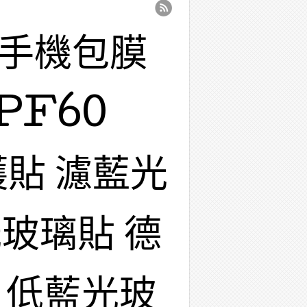
 手機包膜
PF60
護貼 濾藍光
玻璃貼 德
 低藍光玻