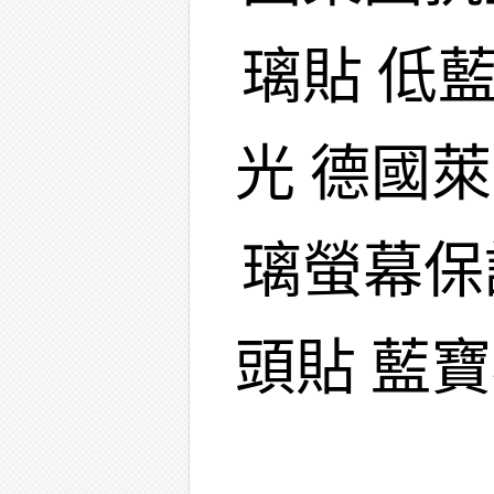
璃貼 低
光 德國
璃螢幕保
頭貼 藍