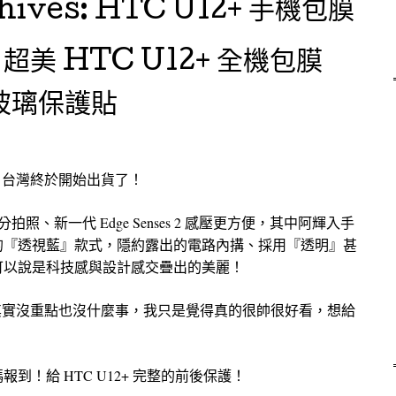
hives:
HTC U12+ 手機包膜
美 HTC U12+ 全機包膜
寧玻璃保護貼
2+ 台灣終於開始出貨了！
高分拍照、新一代 Edge Senses 2 感壓更方便，其中阿輝入手
的『透視藍』款式，隱約露出的電路內搆、採用『透明』甚
可以說是科技感與設計感交疊出的美麗！
這張其實沒重點也沒什麼事，我只是覺得真的很帥很好看，想給
到！給 HTC U12+ 完整的前後保護！