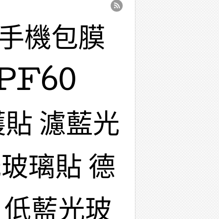
 手機包膜
PF60
護貼 濾藍光
玻璃貼 德
 低藍光玻