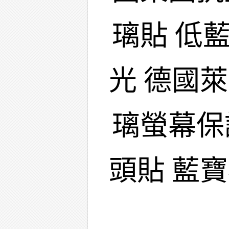
璃貼 低
光 德國
璃螢幕保
頭貼 藍