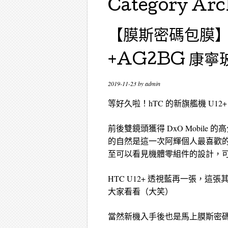
Category Arc
【膜斯密碼包膜】超
+AG2BG 康
2019-11-23
by
admin
等好久啦！hTC 的新旗艦機 U1
前後雙鏡頭獲得 DxO Mobile 的
的自然是這一次阿輝個人最喜歡
至可以看見機體零組件的設計，
HTC U12+ 透視藍再一張，
大家看看（大笑）
當然新機入手後也是馬上膜斯密碼報