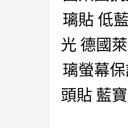
璃貼 低
光 德國
璃螢幕保
頭貼 藍