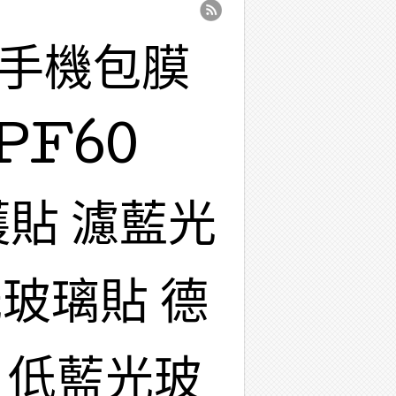
 手機包膜
PF60
護貼 濾藍光
玻璃貼 德
 低藍光玻