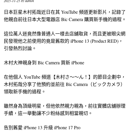
2025-11-25
by
admin
日本巨星木村拓哉近日在其 YouTube 頻道更新影片，記錄了
他親自前往日本大型電器店 Bic Camera 購買新手機的過程。
這位萬人迷竟然像普通人一樣去店舖取貨，而且更被眼尖網
民發現他之前使用的竟是舊款的 iPhone 13 (Product RED)，
引發熱烈討論。
木村大神親身到 Bic Camera 買新 iPhone
在他個人 YouTube 頻道【木村さ〜〜ん！】的節目企劃中，
木村拓哉分享了他預約並前往 Bic Camera（ビックカメラ）
領取新手機的過程。
雖然身為頂級明星，但他依然親力親為，前往實體店舖辦理
手續，這一舉動讓不少粉絲感到相當親切。
告別舊愛 iPhone 13 升級 iPhone 17 Pro