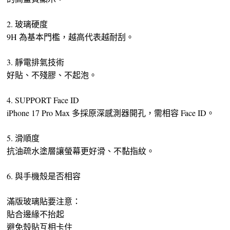
2. 玻璃硬度
9H 為基本門檻，越高代表越耐刮。
3. 靜電排氣技術
好貼、不殘膠、不起泡。
4. SUPPORT Face ID
iPhone 17 Pro Max 多採原深感測器開孔，需相容 Face ID。
5. 滑順度
抗油疏水塗層讓螢幕更好滑、不黏指紋。
6. 與手機殼是否相容
滿版玻璃貼要注意：
貼合邊緣不抬起
避免殼貼互相卡住