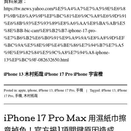
資料來源：
https://tw.news.yahoo.com/%E5%A4%A7%E7%A5%9E%E6%8
F%9B%E6%A9%9F%EF%BC%81%E6%9C%A8%E6%9D%91
%E6%8B%93%E5%93%89%E8%A6%AA%E8%BA%AB%E5
%8E%BB-bic-cam%E8%B2%B7-iphone-17-pro-
%E7%B6%B2%E6%B0%91%E9%A9%9A%E8%A8%9D%EF
%BC%9A%E5%8E%9F%E4%BE%86%E7%94%B7%E7%A5
%9E%E9%82%84%E5%9C%A8%E7%94%A8-iphone-
13%EF%BC%9F-082632650.html
iPhone 13
木村拓哉
iPhone 17 Pro
iPhone
宇宙橙
Posted in:
apple
,
iphone
,
iPhone 13
,
iPhone 17 Pro
,
手機
|
Tagged:
iPhone 13
,
iPhone
17 Pro
,
手機
,
木村拓哉
iPhone 17 Pro Max 用濕紙巾擦