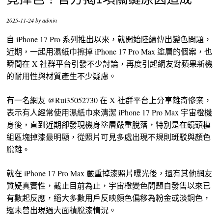
竟掉色！官方揭1項關鍵原因造成
2025-11-24
by
admin
自 iPhone 17 Pro 系列推出以來，就開始陸續傳出變色問題，
近期，一起用濕紙巾擦掉 iPhone 17 Pro Max 塗層的個案，也
瞬間在 X 社群平台引發不少討論，再度引起網友對蘋果新機
的耐用性與材質產生不少疑慮。
有一名網友 @Rui35052730 在 X 社群平台上分享離奇慘案，
表示有人經常使用濕紙巾來清潔 iPhone 17 Pro Max 宇宙橙機
身後，直到近期卻發現機身塗層嚴重脫落，特別是在鏡頭模
組區塊掉漆最明顯，從照片可見多處出現不規則斑駁與顏色
脫離。
就在 iPhone 17 Pro Max 嚴重掉漆照片曝光後，還有其他網友
質疑真實性，截止目前為止，宇宙橙變色問題自發售以來已
有數起反應，絕大多數用戶反映顏色偏移為粉金或淡銅色，
還未曾出現過大面積脫漆情況。