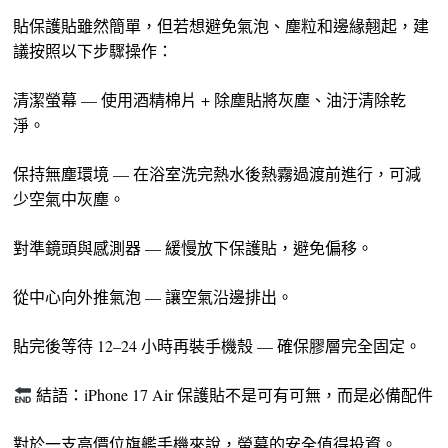
貼保護貼雖然簡單，但若想避免氣泡、塵粒和邊緣翹起，建
議按照以下步驟操作：
清潔螢幕 — 使用酒精棉片 + 除塵貼將灰塵、油汙清除乾
淨。
保持無塵環境 — 在浴室洗完熱水後熱霧過渡前進行，可減
少空氣中灰塵。
對準鏡頭與感測器 — 緩慢放下保護貼，避免偏移。
從中心向外推氣泡 — 讓空氣沿邊排出。
貼完後等待 12–24 小時再裝手機殼 — 確保膠層完全固定。
結語：iPhone 17 Air 保護貼不是可有可無，而是必備配件
對於一支高價位旗艦手機來說，螢幕的安全值得投資。