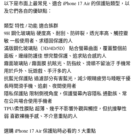
以下是市面上最常見、適合 iPhone 17 Air 的保護貼類型，以
及它們各自的優缺點：
類型 特性 / 功能 適合族群
9H 鋼化玻璃貼 硬度高、耐刮、防碎裂，透光率高、觸控靈
敏 一般使用者、求穩固保護的人
滿版鋼化玻璃貼（3D/4D/5D） 貼合螢幕曲面，覆蓋整個前
面板，邊緣防護佳 想完整保護、追求貼合感的人
霧面玻璃貼 / 霧面膜 抗眩光、防指紋、滑順不留油汙 手機常
用於戶外、玩遊戲、手汗多的人
抗藍光保護貼 過濾部分有害藍光，減少眼睛疲勞与睡眠干擾
長時間滑手機、追劇、夜間使用者
隱私保護貼 限制側視角度，保護螢幕內容隱私 通勤族、常
在公共場合使用手機者
TPU/柔性膜貼 超薄、幾乎不影響外觀與觸控，但抗撞擊性
弱 喜歡裸機手感、不介意重貼的人
選購 iPhone 17 Air 保護貼時必看的 5 大重點